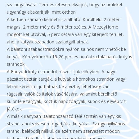
szaladgálására. Természetesen elvárjuk, hogy az ürüléket
ugyanúgy eltakarítják mint otthon.
A kertben zárható kennel is található. Körülbelül 2 méter
magas, 2 méter mély és 5 méter széles. A MezeyHome
mögött két utcával, 5 perc sétára van egy kiterjedt terület,
ahol a kutyák szabadon szaladgálhatnak.
A balatoni szabadstrandokra nyáron sajnos nem vihetők be
kutyák. Környékünkön 15-20 perces autóútra találhatók kutyás
strandok.
A Fonyódi kutya strandot részesítjük előnyben. A nagy
pázsitot tisztán tartják, a kutyák a homokos strandon vagy
létrán keresztül juthatnak be a vízbe, lehetőség van
rágcsálnivalók és italok vásárlására, valamint bérelhető
különféle tárgyak, köztük napozóágyak, supok és egyéb vízi
játékok.
A másik irányban Balatonszárszó felé szintén van egy kis
strand, ahol szívesen fogadják a kutyákat. Ez egy nyilvános
strand, belépődíj nélkül, de ezért nem szervezett módon
karbantartják. Itt szintén nincsenek létesítmények.