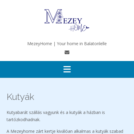
Ga
naar
de
inhoud
MezeyHome | Your home in Balatonlelle
Kutyák
Kutyabarát szállás vagyunk és a kutyák a házban is
tartózkodhadnak.
A Mezeyhome zárt kertje kiválóan alkalmas a kutyák szabad