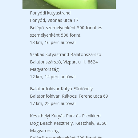
Fonyódi kutyastrand
Fonyód, Vitorlas utca 17
Belépő: személyenként 500 forint és
személyenként 500 forint.
13 km, 16 perc autóval
Szabad kutyastrand Balatonszárszo
Balatonszárszó, Vizpart u. 1, 8624
Magyarország
12 km, 14 perc autóval
Balatonföldvar Kutya Fürdőhely
Balatonföldvar, Rákoczi Ferenc utca 69
17 km, 22 perc autóval
Keszthelyi Kutyás Park és Piknikkert
Dog Beach Keszthely, Keszthely, 8360
Magyarország
Belépő: személyenként 300 forint és