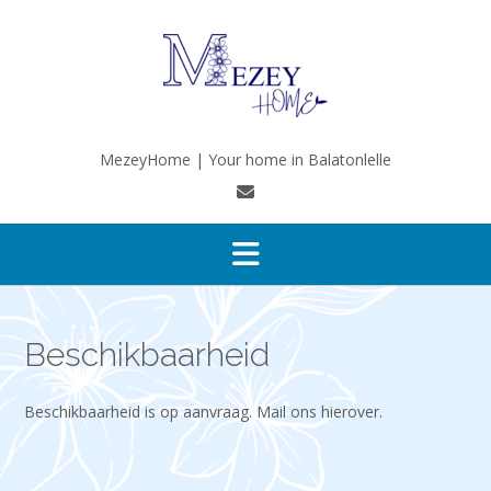
Ga
naar
de
inhoud
MezeyHome | Your home in Balatonlelle
Beschikbaarheid
Beschikbaarheid is op aanvraag. Mail ons hierover.